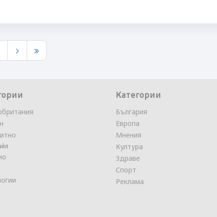
9
гории
Категории
обритания
България
н
Европа
итно
Мнения
айл
Култура
но
Здраве
Спорт
логии
Реклама