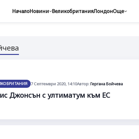
Начало
Новини
Великобритания
Лондон
Още
йчева
ИКОБРИТАНИЯ
7 Септември 2020, 14:10
Автор:
Гергана Бойчева
ис Джонсън с ултиматум към ЕС