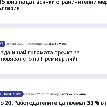
15 юни падат всички ограничителни ме
ългария
РТ
26 Май 2020, 14:40
Автор:
Гергана Бойчева
ада и най-голямата пречка за
новяването на Премиър лийг
ИКОБРИТАНИЯ
23 Май 2020, 18:26
Автор:
Гергана Бойчева
о 20! Работодателите да поемат 30 % от