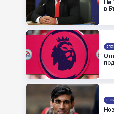
На 
в Б
СПО
Отп
под
ВЕЛ
Нов