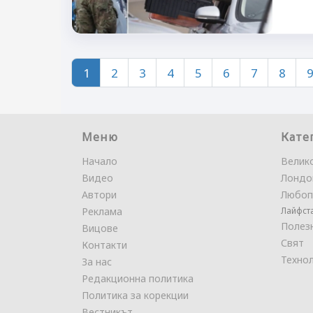
1
2
3
4
5
6
7
8
Меню
Кате
Начало
Велик
Видео
Лондо
Автори
Любоп
Реклама
Лайфст
Полез
Вицове
Свят
Контакти
Техно
За нас
Редакционна политика
Политика за корекции
Вестникът