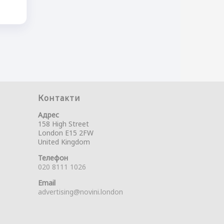
Контакти
Адрес
158 High Street
London E15 2FW
United Kingdom
Телефон
020 8111 1026
Email
advertising@novini.london