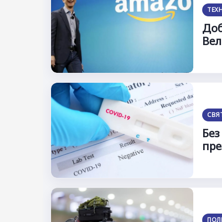
ТЕХ
Доб
Beл
СВЯ
Без
пре
ПОЛ