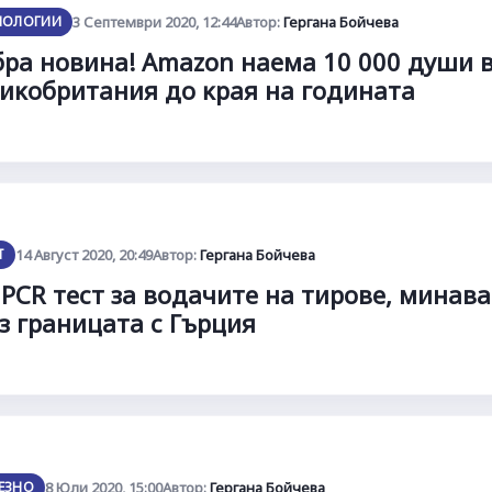
НОЛОГИИ
3 Септември 2020, 12:44
Автор:
Гергана Бойчева
ра новина! Аmаzоn нaeмa 10 000 дyши 
иĸoбpитaния дo ĸpaя нa гoдинaтa
Т
14 Август 2020, 20:49
Автор:
Гергана Бойчева
 PCR тест за водачите на тирове, минав
з границата с Гърция
ЕЗНО
8 Юли 2020, 15:00
Автор:
Гергана Бойчева