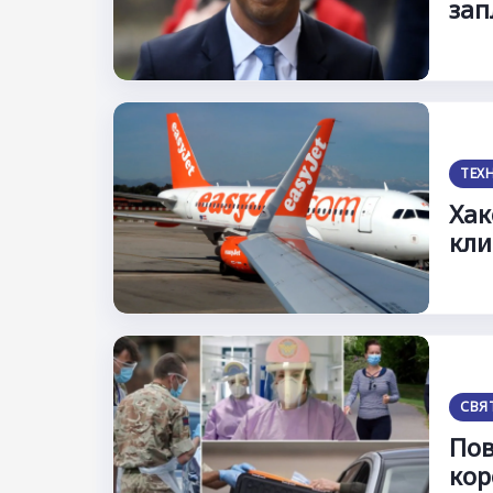
зап
ТЕХ
Хак
кли
СВЯ
Пов
кор