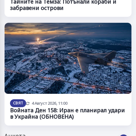
Тайните на Темза: Потънали кораби и
забравени острови
Обновена
СВЯТ
4 Август 2026, 11:00
Войната Ден 158: Иран е планирал удари
в Украйна (ОБНОВЕНА)
Анкета