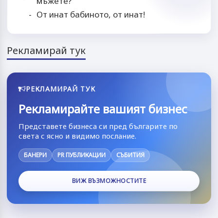
мъжете?
От инат бабиното, от инат!
Рекламирай тук
РЕКЛАМИРАЙ ТУК
Рекламирайте вашият бизнес
Представете бизнеса си пред българите по
света с ясно и видимо послание.
БАНЕРИ
PR ПУБЛИКАЦИИ
СЪБИТИЯ
ВИЖ ВЪЗМОЖНОСТИТЕ