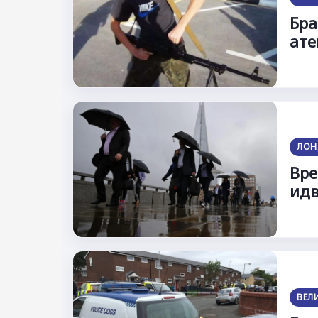
Бра
ате
ЛОН
Вре
идв
ВЕЛ