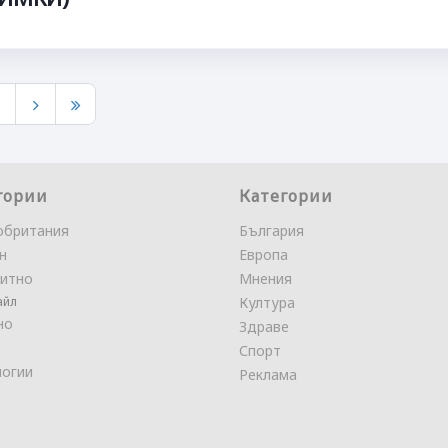
9
гории
Категории
обритания
България
н
Европа
итно
Мнения
айл
Култура
но
Здраве
Спорт
логии
Реклама