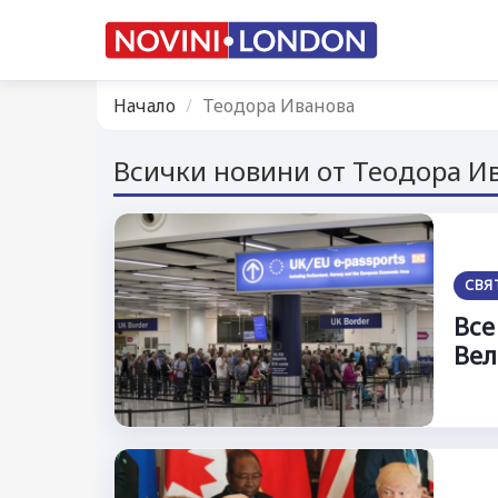
Начало
Теодора Иванова
Всички новини от Теодора И
СВЯ
Все
Вел