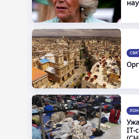
нау
СВЯ
Орг
ЛОН
Ужа
IT-
(С