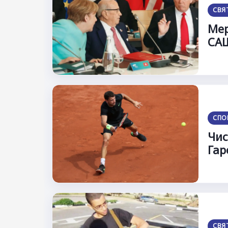
СВЯ
Мер
СА
СПО
Чис
Гар
СВЯ