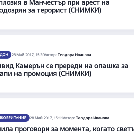
плозия в Манчестър при арест на
одозрян за терорист (СНИМКИ)
ДОН
28 Май 2017, 15:39
Автор:
Теодора Иванова
вид Камерън се пререди на опашка за
апи на промоция (СНИМКИ)
ИКОБРИТАНИЯ
28 Май 2017, 15:11
Автор:
Теодора Иванова
ила проговори за момента, когато свeтъ