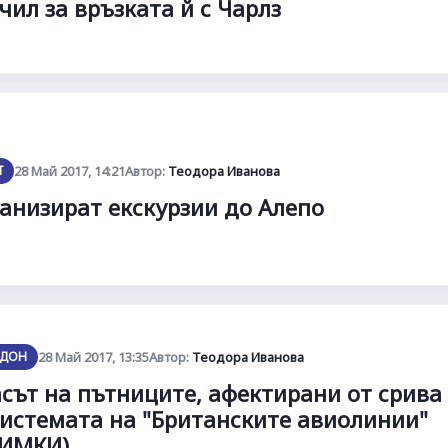
чил за връзката й с Чарлз
Т
28 Май 2017, 14:21
Автор:
Теодора Иванова
анизират екскурзии до Алепо
ДОН
28 Май 2017, 13:35
Автор:
Теодора Иванова
сът на пътниците, афектирани от срива
системата на "Британските авиолинии"
НИМКИ)