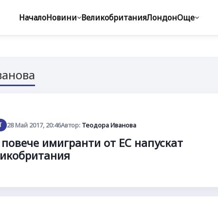
Начало
Новини
Великобритания
Лондон
Още
ванова
Т
28 Май 2017, 20:46
Автор:
Теодора Иванова
 повече имигранти от ЕС напускат
икобритания