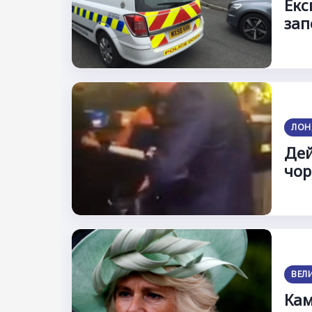
Екс
зап
ЛОН
Дей
чор
ВЕЛ
Кам