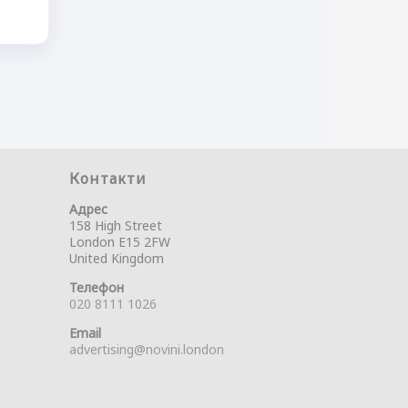
Контакти
Адрес
158 High Street
London E15 2FW
United Kingdom
Телефон
020 8111 1026
Email
advertising@novini.london