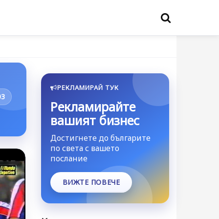
РЕКЛАМИРАЙ ТУК
03
Рекламирайте
вашият бизнес
Достигнете до българите
по света с вашето
послание
ВИЖТЕ ПОВЕЧЕ