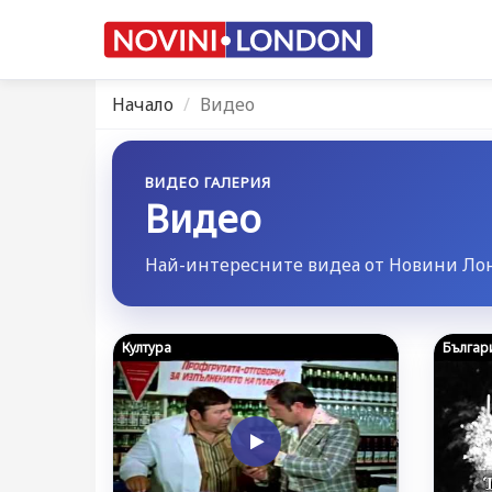
Начало
Видео
ВИДЕО ГАЛЕРИЯ
Видео
Най-интересните видеа от Новини Лон
Култура
Българ