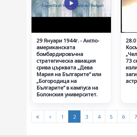
29 Януари 1944г. - Англо-
28.0
американската
Кос
бомбардировъчна
„Че
стратегическа авиация
73 с
срива църквата „Дева
изли
Мария на Българите“ или
заги
„Богородица на
астр
Българите“ в кампуса на
Болонския университет.
1
2
3
4
5
6