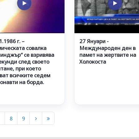
1.1986 г. –
27 Януари -
мическата совалка
Международен ден в
линджър“ се взривява
памет на жертвите на
екунди след своето
Холокоста
тане, при което
ват всичките седем
онавти на борда.
7
8
9