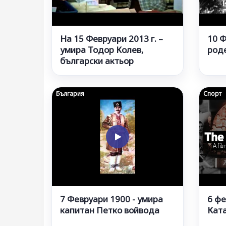
На 15 Февруари 2013 г. –
10 Ф
умира Тодор Колев,
род
български актьор
България
Спорт
7 Февруари 1900 - умира
6 фе
капитан Петко войвода
Кат