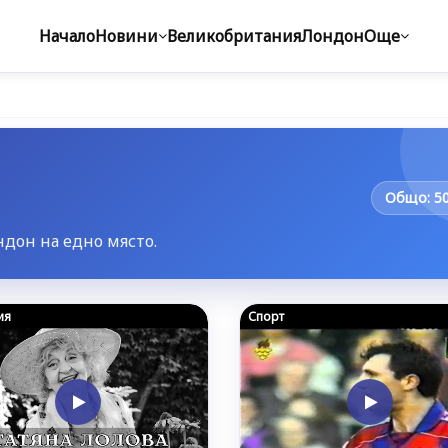
Начало
Новини
Великобритания
Лондон
Още
Общо: 5
дон на едно място.
ия
Спорт