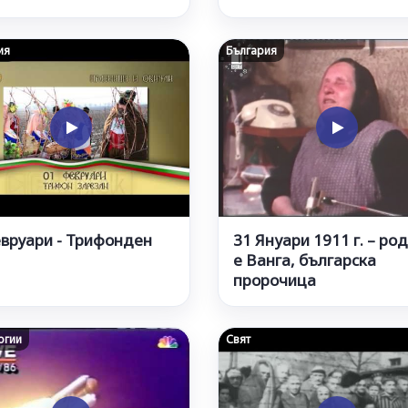
ия
България
евруари - Трифонден
31 Януари 1911 г. – ро
е Ванга, българска
пророчица
огии
Свят