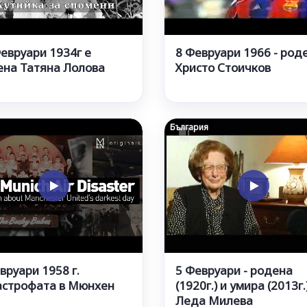
евруари 1934г е
8 Февруари 1966 - род
ена Татяна Лолова
Христо Стоичков
България
вруари 1958 г.
5 Февруари - родена
астрофата в Мюнхен
(1920г.) и умира (2013г.
Леда Милева