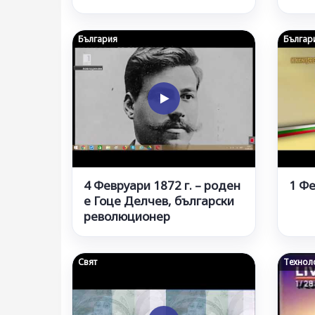
България
Българ
4 Февруари 1872 г. – роден
1 Ф
е Гоце Делчев, български
революционер
Свят
Технол