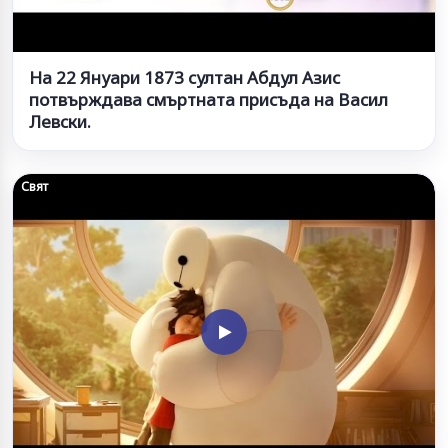
На 22 Януари 1873 султан Абдул Азис
потвърждава смъртната присъда на Васил
Левски.
Свят