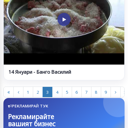
14 Януари - Банго Василий
1
2
3
4
5
6
7
8
9
РЕКЛАМИРАЙ ТУК
Рекламирайте
вашият бизнес