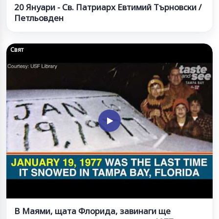
20 Януари - Св. Патриарх Евтимий Търновски /
Петльовден
Свят
В Маями, щата Флорида, завинаги ще