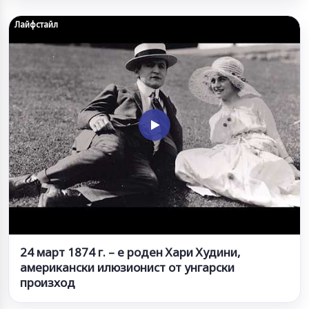
Лайфстайл
24 март 1874 г. – е роден Хари Худини,
американски илюзионист от унгарски
произход