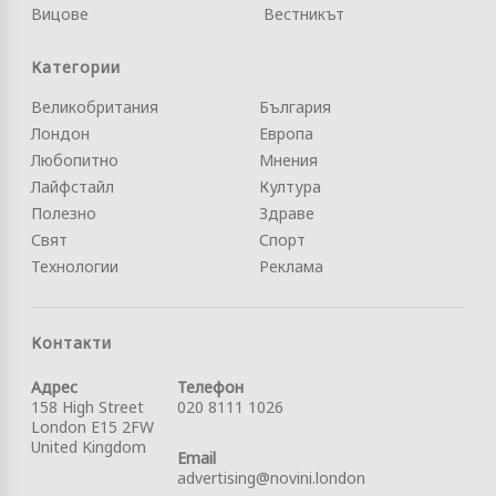
Вицове
Вестникът
Категории
Великобритания
България
Лондон
Европа
Любопитно
Мнения
Лайфстайл
Култура
Полезно
Здраве
Свят
Спорт
Технологии
Реклама
Контакти
Адрес
Телефон
158 High Street
020 8111 1026
London E15 2FW
United Kingdom
Email
advertising@novini.london