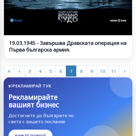
19.03.1945 - Завършва Дравската операция на
Първа българска армия.
3
4
5
6
7
8
9
10
11
РЕКЛАМИРАЙ ТУК
Рекламирайте
вашият бизнес
Достигнете до българите по
света с вашето послание
ВИЖТЕ ПОВЕЧЕ