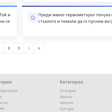
Той и
Преди малко термометърът почука 
☺
не се
стъклото и помоли да го пуснем вътре
7
8
9
гории
Категории
обритания
България
н
Европа
итно
Мнения
айл
Култура