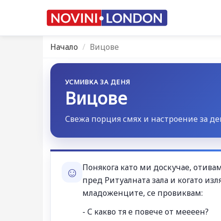
Начало
Вицове
УСМИВКА ЗА ДЕНЯ
Вицове
Свежа порция смях и настроение за де
Понякога като ми доскучае, отива
☺
пред Ритуалната зала и когато изл
младоженците, се провиквам:
- С какво тя е повече от меееен?