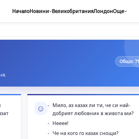
Начало
Новини
Великобритания
Лондон
Още
Общо: 7
ня.
м
Мило, аз казах ли ти, че си най-
☺
язат
добрият любовник в живота ми?
Нееее!
Че на кого го казах снощи?