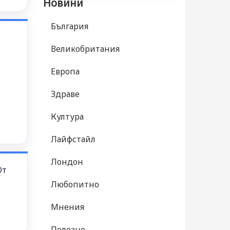
Новини
България
Великобритания
Европа
Здраве
Култура
Лайфстайл
Лондон
От
Любопитно
Мнения
Полезно