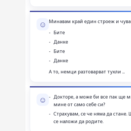
Минавам край един строеж и чува
☺
Бите
Данке
Бите
Данке
А то, немци разтоварват тухли ...
Докторе, а може би все пак ще 
☺
мине от само себе си?
Страхувам, се че няма да стане.
се наложи да родите.