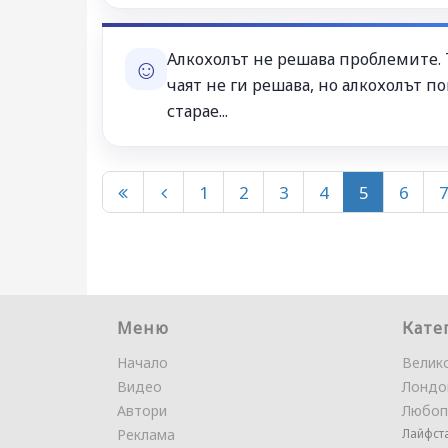
Алкохолът не решава проблемите. 
☺
чаят не ги решава, но алкохолът по
старае...
1
2
3
4
5
6
Меню
Кате
Начало
Велик
Видео
Лондо
Автори
Любоп
Реклама
Лайфст