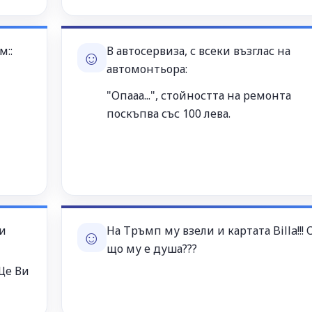
м::
В автосервиза, с всеки възглас на
☺
автомонтьора:
"Опааа...", стойността на ремонта
поскъпва със 100 лева.
ми
На Тръмп му взели и картата Billa!!! 
☺
що му е душа???
 Ще Ви