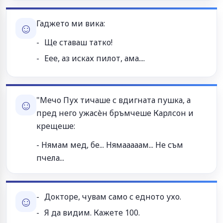
Гаджето ми вика:
☺
Ще ставаш татко!
Еее, аз исках пилот, ама....
"Mечо Пух тичаше с вдигната пушка, а
☺
пред него ужасèн бръмчеше Карлсон и
крещеше:
- Нямам мед, бе... Нямааааам... Не съм
пчела...
Докторе, чувам само с едното ухо.
☺
Я да видим. Кажете 100.