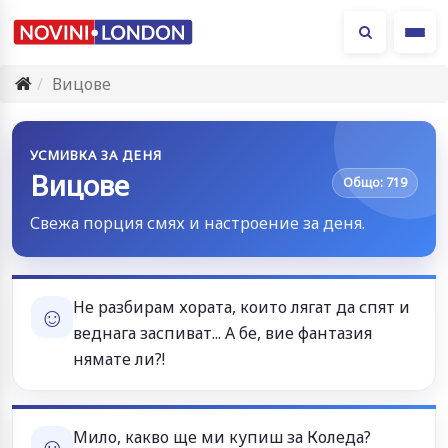
Ме
Вицове
УСМИВКА ЗА ДЕНЯ
Вицове
Общо: 719
Свежа порция смях и настроение за деня.
Не разбирам хората, които лягат да спят и
☺
веднага заспиват... А бе, вие фантазия
нямате ли?!
Мило, какво ще ми купиш за Коледа?
☺