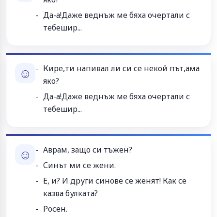
Да-а!Даже веднъж ме бяха очертали с
тебешир...
Кире,ти напивал ли си се некой път,ама
☺
яко?
Да-а!Даже веднъж ме бяха очертали с
тебешир...
Аврам, защо си тъжен?
☺
Синът ми се жени.
Е, и? И други синове се женят! Как се
казва булката?
Росен.