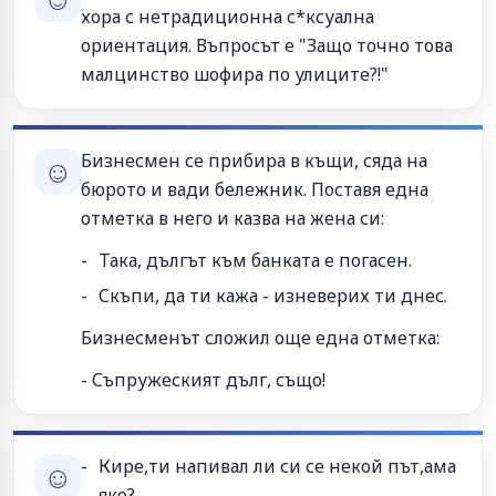
хора с нетрадиционна с*ксуална
ориентация. Въпросът е "Защо точно това
малцинство шофира по улиците?!"
Бизнесмен се прибира в къщи, сяда на
☺
бюрото и вади бележник. Поставя една
отметка в него и казва на жена си:
Така, дългът към банката е погасен.
Скъпи, да ти кажа - изневерих ти днес.
Бизнесменът сложил още една отметка:
- Съпружеският дълг, също!
Кире,ти напивал ли си се некой път,ама
☺
яко?