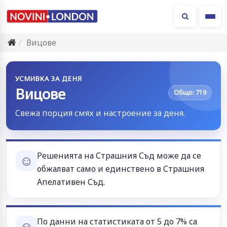
Ме
Вицове
УСМИВКА ЗА ДЕНЯ
Вицове
Общо: 719
Свежа порция смях и настроение за деня.
Решенията на Страшния Съд може да се
☺
обжалват само и единствено в Страшния
Апелативен Съд.
По данни на статистиката от 5 до 7% са
☺