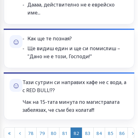
Даааа, действително не е еврейско
име...
Как ще те позная?
☺
Ще видиш един и ще си помислиш –
"Дано не е този, Господи!"
Тази сутрин си направих кафе не с вода, а
☺
с RED BULL!??
Чак на 15-тата минута по магистралата
забелязах, че съм без колата!!!
78
79
80
81
82
83
84
85
86