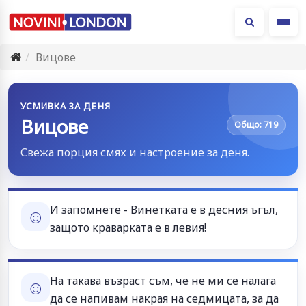
Ме
Вицове
УСМИВКА ЗА ДЕНЯ
Вицове
Общо: 719
Свежа порция смях и настроение за деня.
И запомнете - Винетката е в десния ъгъл,
☺
защото краварката е в левия!
На такава възраст съм, че не ми се налага
☺
да се напивам накрая на седмицата, за да