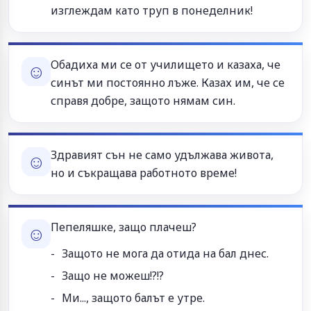
изглеждам като труп в понеделник!
Обадиха ми се от училището и казаха, че
☺
синът ми постоянно лъже. Казах им, че се
справя добре, защото нямам син.
Здравият сън не само удължава живота,
☺
но и съкращава работното време!
Пепеляшке, защо плачеш?
☺
Защото не мога да отида на бал днес.
Защо не можеш!?!?
Ми..., защото балът е утре.