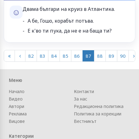
Двама българи на круиз в Атлантика.
☺
А бе, Гошо, корабът потъва.
Е к'во ти пука, да не е на баща ти?
82
83
84
85
86
87
88
89
90
Меню
Начало
Контакти
Видео
За нас
Автори
Редакционна политика
Реклама
Политика за корекции
Вицове
Вестникът
Категории