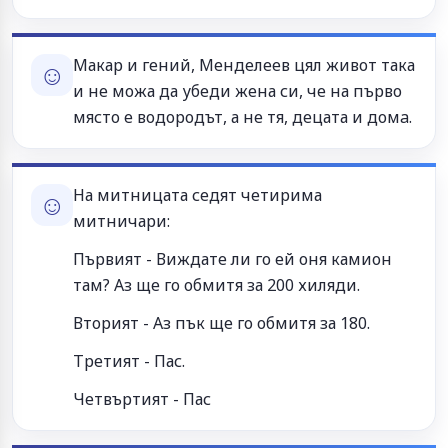
Макар и гений, Менделеев цял живот така
☺
и не можа да убеди жена си, че на първо
място е водородът, а не тя, децата и домa.
На митницата седят четирима
☺
митничари:
Първият - Виждате ли го ей оня камион
там? Аз ще го обмитя за 200 хиляди.
Вторият - Аз пък ще го обмитя за 180.
Третият - Пас.
Четвъртият - Пас