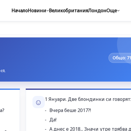
Начало
Новини
Великобритания
Лондон
Още
Общо: 7
ня.
1 Януари. Две блондинки си говорят
☺
а?
Вчера беше 2017?!
Да!
А днес е 2018... Значи утре трябва д