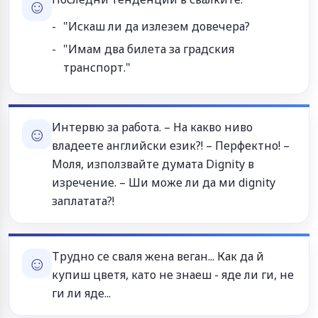
☺
"Искаш ли да излезем довечера?
"Имам два билета за градския
транспорт."
Интервю за работа. – На какво ниво
☺
владеете английски език?! – Перфектно! –
Моля, използвайте думата Dignity в
изречение. – Ши може ли да ми dignity
заплатата?!
Трудно се сваля жена веган... Как да й
☺
купиш цветя, като не знаеш - яде ли ги, не
ги ли яде...