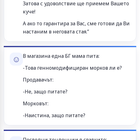
Затова с удоволствие ще приемем Вашето
куче!
А ако то гарантира за Вас, сме готови да Ви
настаним в неговата стая.”
В магазина една БГ мама пита:
☺
-Това генномодифициран морков ли е?
Продавачът:
-Не, защо питате?
Морковът:
-Наистина, защо питате?
Последни тенденции в свалките: