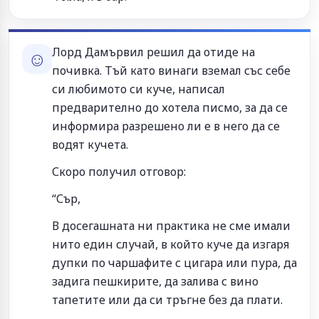
Лорд Дамървил решил да отиде на
☺
почивка. Тъй като винаги вземал със себе
си любимото си куче, написал
предварително до хотела писмо, за да се
информира разрешено ли е в него да се
водят кучета.
Скоро получил отговор:
“Сър,
В досегашната ни практика не сме имали
нито един случай, в който куче да изгаря
дупки по чаршафите с цигара или пура, да
задига пешкирите, да залива с вино
тапетите или да си тръгне без да плати.