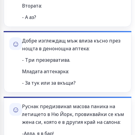
Втората:
- А аз?
Добре изглеждащ мъж влиза късно през
☺
нощта в денонощна аптека:
- Три презерватива.
Младата аптекарка:
- За тук или за вкъщи?
Руснак предизвикал масова паника на
☺
летището в Ню Йорк, провиквайки се към
жена си, която е в другия край на салона:
-Алла, я в бар!