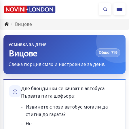
Ме
Вицове
УСМИВКА ЗА ДЕНЯ
Вицове
Общо: 719
Свежа порция смях и настроение за деня.
Две блондинки се качват в автобуса.
☺
Първата пита шофьора:
Извинете,с този автобус мога ли да
стигна до гарата?
Не.