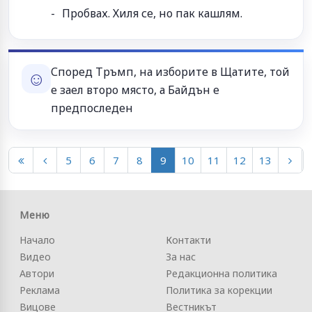
Пробвах. Хиля се, но пак кашлям.
Според Тръмп, на изборите в Щатите, той
☺
е заел второ място, а Байдън е
предпоследен
5
6
7
8
9
10
11
12
13
Меню
Начало
Контакти
Видео
За нас
Автори
Редакционна политика
Реклама
Политика за корекции
Вицове
Вестникът