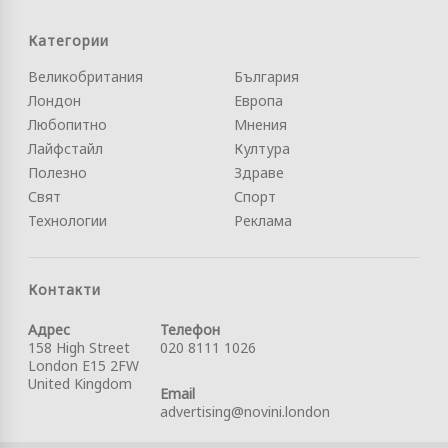
Категории
Великобритания
България
Лондон
Европа
Любопитно
Мнения
Лайфстайл
Култура
Полезно
Здраве
Свят
Спорт
Технологии
Реклама
Контакти
Адрес
Телефон
158 High Street
020 8111 1026
London E15 2FW
United Kingdom
Email
advertising@novini.london