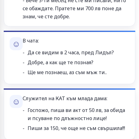
- Вече 3-ти месец не сте ми писали, нито
се обаждате. Пратете ми 700 лв поне да
знам, че сте добре.
В чата:
☺
Да се видим в 2 часа, пред Лидъл?
Добре, а как ще те позная?
Ще ме познаеш, аз съм мъж ти..
Служител на КАТ към млада дама:
☺
Госпожо, пиша ви акт от 50 лв, за обида
и псуване по длъжностно лице!
Пиши за 150, че още не съм свършила!!!