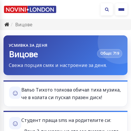
Ме
Вицове
УСМИВКА ЗА ДЕНЯ
Вицове
Общо: 719
Свежа порция смях и настроение за деня.
Вальо Тихото толкова обичал тиха музика,
☺
че в колата си пускал празен диск!
Студент праща sms на родителите си:
☺