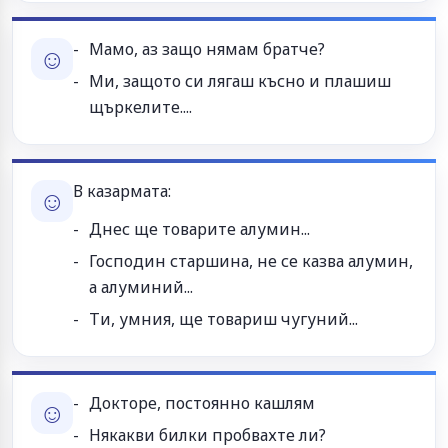
Мамо, аз защо нямам братче?
☺
Ми, защото си лягаш късно и плашиш
щъркелите....
В казармата:
☺
Днес ще товарите алумин...
Господин старшина, не се казва алумин,
а алуминий...
Ти, умния, ще товариш чугуний...
Докторе, постоянно кашлям
☺
Някакви билки пробвахте ли?