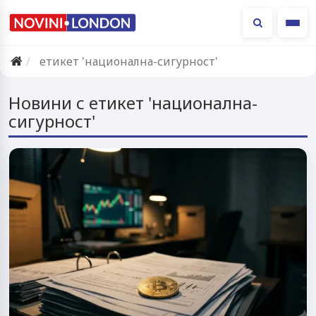
Ме
етикет 'национална-сигурност'
Новини с етикет 'национална-
сигурност'