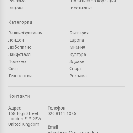
Реклама
Политика за корекции
Вицове
Вестникът
Категории
Великобритания
България
Лондон
Европа
Любопитно
Мнения
Лайфстайл
Култура
Полезно
Здраве
Свят
Спорт
Технологии
Реклама
Контакти
Адрес
Телефон
158 High Street
020 8111 1026
London E15 2FW
United Kingdom
Email
advertising@novini.london