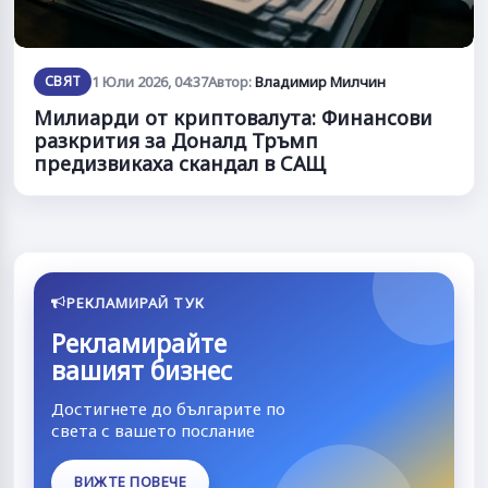
СВЯТ
1 Юли 2026, 04:37
Автор:
Владимир Милчин
Милиарди от криптовалута: Финансови
разкрития за Доналд Тръмп
предизвикаха скандал в САЩ
РЕКЛАМИРАЙ ТУК
Рекламирайте
вашият бизнес
Достигнете до българите по
света с вашето послание
ВИЖТЕ ПОВЕЧЕ