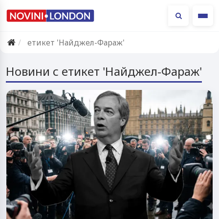
Ме
етикет 'Найджел-Фараж'
Новини с етикет 'Найджел-Фараж'