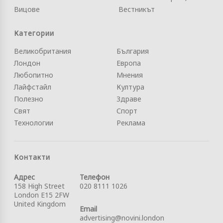
Вицове
Вестникът
Категории
Великобритания
България
Лондон
Европа
Любопитно
Мнения
Лайфстайл
Култура
Полезно
Здраве
Свят
Спорт
Технологии
Реклама
Контакти
Адрес
Телефон
158 High Street
020 8111 1026
London E15 2FW
United Kingdom
Email
advertising@novini.london