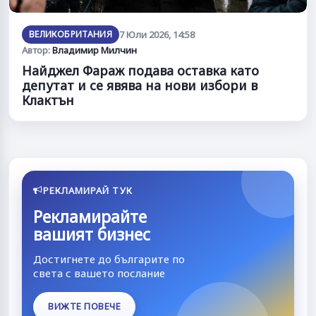
ВЕЛИКОБРИТАНИЯ
7 Юли 2026, 14:58
Автор:
Владимир Милчин
Найджел Фараж подава оставка като
депутат и се явява на нови избори в
Клактън
РЕКЛАМИРАЙ ТУК
Рекламирайте
вашият бизнес
Достигнете до българите по
света с вашето послание
ВИЖТЕ ПОВЕЧЕ