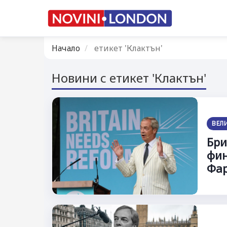
Начало
етикет 'Клактън'
Новини с етикет 'Клактън'
ВЕЛ
Бри
фин
Фар