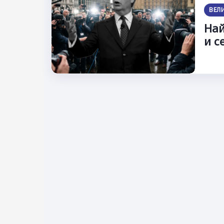
ВЕЛ
Най
и с