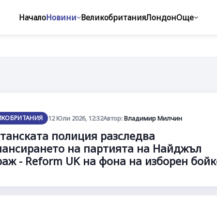
Начало
Новини
Великобритания
Лондон
Още
ИКОБРИТАНИЯ
12 Юли 2026, 12:32
Автор:
Владимир Милчин
танската полиция разследва
ансирането на партията на Найджъл
аж - Reform UK на фона на изборен бойк