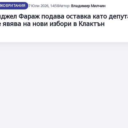
ИКОБРИТАНИЯ
7 Юли 2026, 14:58
Автор:
Владимир Милчин
джел Фараж подава оставка като депут
е явява на нови избори в Клактън