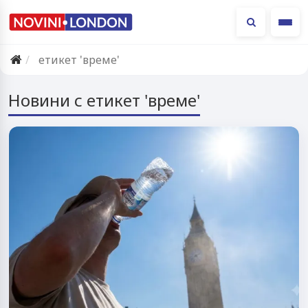
Ме
етикет 'време'
Новини с етикет 'време'