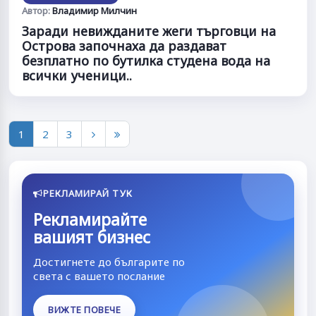
Автор:
Владимир Милчин
Заради невижданите жеги търговци на
Острова започнаха да раздават
безплатно по бутилка студена вода на
всички ученици..
1
2
3
РЕКЛАМИРАЙ ТУК
Рекламирайте
вашият бизнес
Достигнете до българите по
света с вашето послание
ВИЖТЕ ПОВЕЧЕ