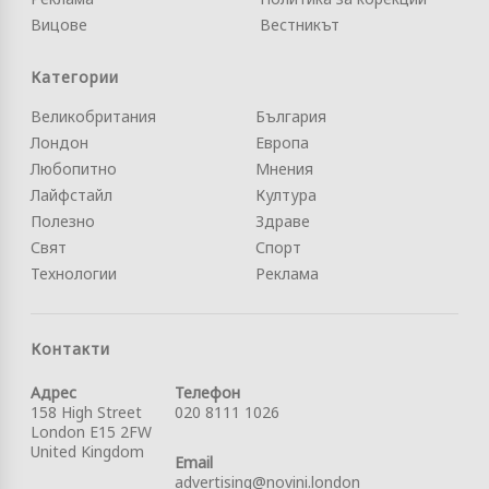
Вицове
Вестникът
Категории
Великобритания
България
Лондон
Европа
Любопитно
Мнения
Лайфстайл
Култура
Полезно
Здраве
Свят
Спорт
Технологии
Реклама
Контакти
Адрес
Телефон
158 High Street
020 8111 1026
London E15 2FW
United Kingdom
Email
advertising@novini.london