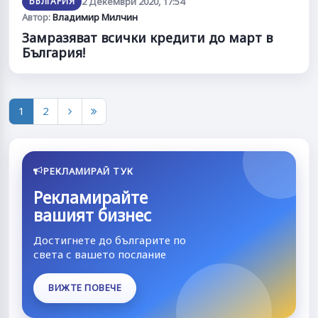
БЪЛГАРИЯ
2 Декември 2020, 17:54
Автор:
Владимир Милчин
Замразяват всички кредити до март в
България!
1
2
РЕКЛАМИРАЙ ТУК
Рекламирайте
вашият бизнес
Достигнете до българите по
света с вашето послание
ВИЖТЕ ПОВЕЧЕ