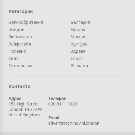
Категории
Великобритания
България
Лондон
Европа
Любопитно
Мнения
Лайфстайл
Култура
Полезно
Здраве
Свят
Спорт
Технологии
Реклама
Контакти
Адрес
Телефон
158 High Street
020 8111 1026
London E15 2FW
United Kingdom
Email
advertising@novini.london