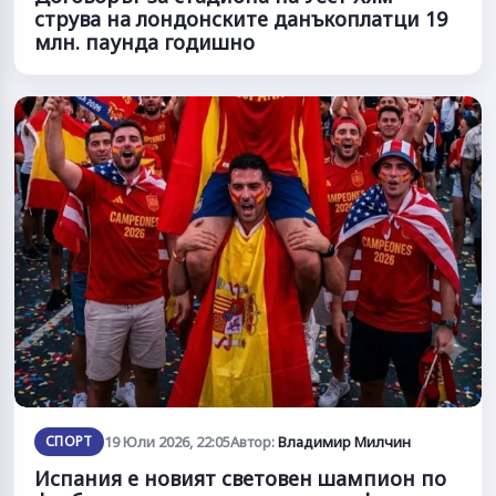
струва на лондонските данъкоплатци 19
млн. паунда годишно
СПОРТ
19 Юли 2026, 22:05
Автор:
Владимир Милчин
Испания е новият световен шампион по