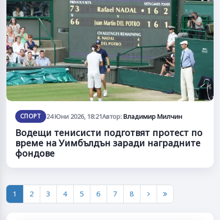
СПОРТ
24 Юни 2026, 18:21
Автор:
Владимир Милчин
Водещи тенисисти подготвят протест по
време на Уимбълдън заради наградните
фондове
1
2
3
4
5
6
7
8