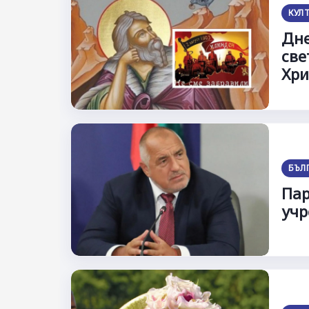
КУЛ
Дне
све
Хри
БЪЛ
Пар
учр