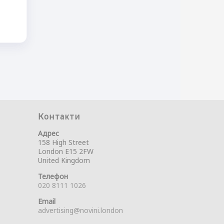
Контакти
Адрес
158 High Street
London E15 2FW
United Kingdom
Телефон
020 8111 1026
Email
advertising@novini.london