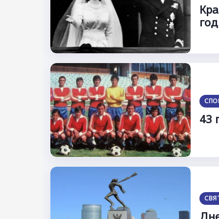
Кра
го
СПО
43 
СВЯ
Дне