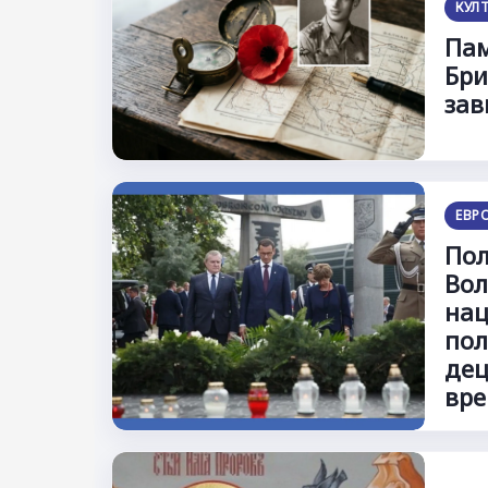
КУЛ
Пам
Бри
зав
ЕВР
Пол
Вол
нац
пол
дец
вре