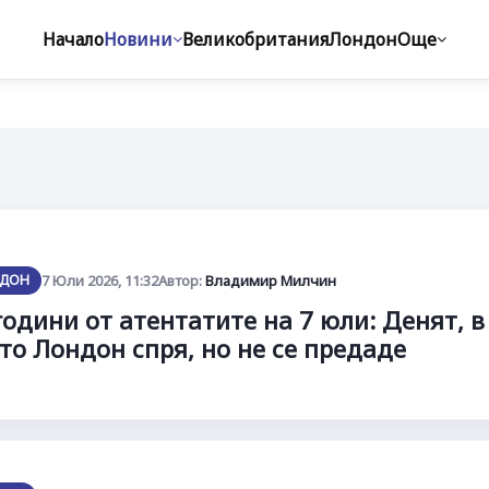
Начало
Новини
Великобритания
Лондон
Още
ДОН
7 Юли 2026, 11:32
Автор:
Владимир Милчин
години от атентатите на 7 юли: Денят, в
то Лондон спря, но не се предаде