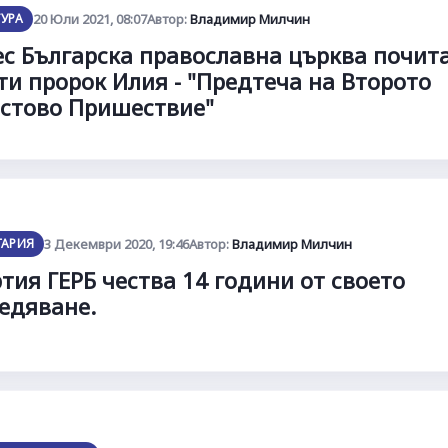
ТУРА
20 Юли 2021, 08:07
Автор:
Владимир Милчин
с Българска православна църква почит
ти пророк Илия - "Предтеча на Второто
стово Пришествие"
ГАРИЯ
3 Декември 2020, 19:46
Автор:
Владимир Милчин
тия ГЕРБ чества 14 години от своето
едяване.