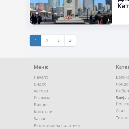
Kат
1
2
Меню
Кате
Начало
Велик
Видео
Лондо
Автори
Любоп
Реклама
Лайфст
Полез
Вицове
Свят
Контакти
Техно
За нас
Редакционна политика