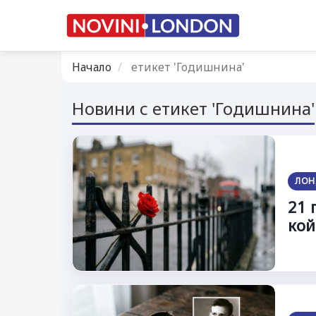
Начало
етикет 'Годишнина'
Новини с етикет 'Годишнина'
ЛОН
21 
кой