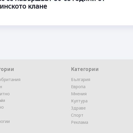
инското клане
гории
Категории
обритания
България
н
Европа
итно
Мнения
айл
Култура
но
Здраве
Спорт
логии
Реклама