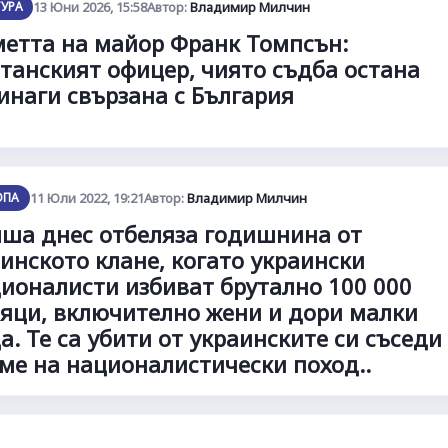
ТУРА
13 Юни 2026, 15:58
Автор:
Владимир Милчин
етта на майор Франк Томпсън:
танският офицер, чиято съдба остана
инаги свързана с България
ОПА
11 Юли 2022, 19:21
Автор:
Владимир Милчин
ша днес отбеляза годишнина от
инското клане, когато украински
ионалисти избиват брутално 100 000
яци, включително жени и дори малки
а. Те са убити от украинските си съседи
ме на националистически поход..