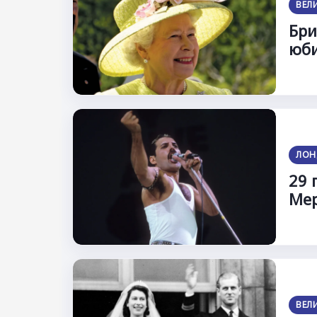
ВЕЛ
Бри
юби
ЛОН
29 
Ме
ВЕЛ