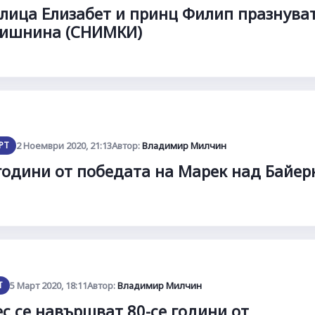
лица Елизабет и принц Филип празнува
дишнина (СНИМКИ)
РТ
2 Ноември 2020, 21:13
Автор:
Владимир Милчин
години от победата на Марек над Байер
Т
5 Март 2020, 18:11
Автор:
Владимир Милчин
с се навършват 80-се години от