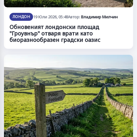
ЛОНДОН
19 Юли 2026, 05:48
Автор:
Владимир Милчин
Обновеният лондонски площад
"Гроувнър" отваря врати като
биоразнообразен градски оазис