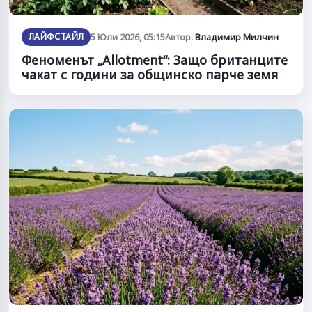
ЛАЙФСТАЙЛ
5 Юли 2026, 05:15
Автор:
Владимир Милчин
Феноменът „Allotment“: Защо британците
чакат с години за общинско парче земя