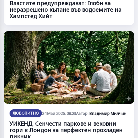
Властите предупреждават: Глоби за
неразрешено къпане във водоемите на
Хампстед Хийт
ЛЮБОПИТНО
24 Май 2026, 08:23
Автор:
Владимир Милчин
УИКЕНД: Сенчести паркове и вековни
гори в Лондон за перфектен прохладен
пикник