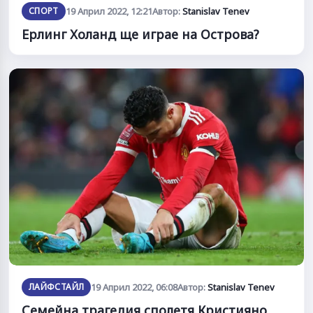
СПОРТ
19 Април 2022, 12:21
Автор:
Stanislav Tenev
Ерлинг Холанд ще играе на Острова?
ЛАЙФСТАЙЛ
19 Април 2022, 06:08
Автор:
Stanislav Tenev
Семейна трагедия сполетя Кристияно