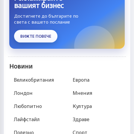
вашият бизнес
Достигнете до българите по
света с вашето послание
ВИЖТЕ ПОВЕЧЕ
Новини
Великобритания
Европа
Лондон
Мнения
Любопитно
Култура
Лайфстайл
Здраве
Полезно
Спорт