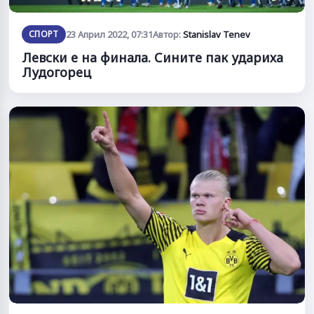
СПОРТ
23 Април 2022, 07:31
Автор:
Stanislav Tenev
Левски е на финала. Сините пак удариха
Лудогорец