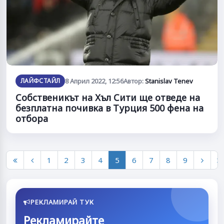
ЛАЙФСТАЙЛ
8 Април 2022, 12:56
Автор:
Stanislav Tenev
Собственикът на Хъл Сити ще отведе на
безплатна почивка в Турция 500 фена на
отбора
1
2
3
4
5
6
7
8
9
РЕКЛАМИРАЙ ТУК
Рекламирайте