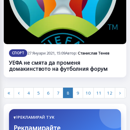
СПОРТ
27 Януари 2021, 15:09
Автор:
Станислав Тенев
УЕФА не смята да променя
домакинството на футболния форум
4
5
6
7
8
9
10
11
12
РЕКЛАМИРАЙ ТУК
Рекламирайте