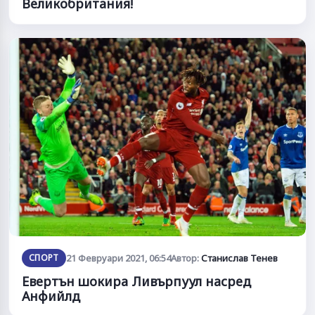
Великобритания!
СПОРТ
21 Февруари 2021, 06:54
Автор:
Станислав Тенев
Евертън шокира Ливърпуул насред
Анфийлд