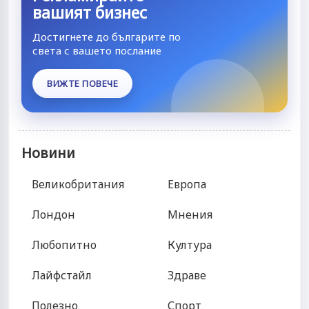
вашият бизнес
Достигнете до българите по
света с вашето послание
ВИЖТЕ ПОВЕЧЕ
Новини
Великобритания
Европа
Лондон
Мнения
Любопитно
Култура
Лайфстайл
Здраве
Полезно
Спорт