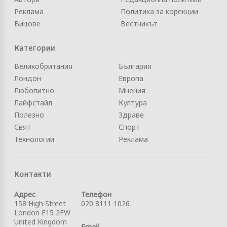
Реклама
Политика за корекции
Вицове
Вестникът
Категории
Великобритания
България
Лондон
Европа
Любопитно
Мнения
Лайфстайл
Култура
Полезно
Здраве
Свят
Спорт
Технологии
Реклама
Контакти
Адрес
Телефон
158 High Street
020 8111 1026
London E15 2FW
United Kingdom
Email