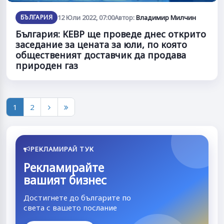
БЪЛГАРИЯ
12 Юли 2022, 07:00
Автор:
Владимир Милчин
България: КЕВР ще проведе днес открито
заседание за цената за юли, по която
общественият доставчик да продава
природен газ
1
2
РЕКЛАМИРАЙ ТУК
Рекламирайте
вашият бизнес
Достигнете до българите по
света с вашето послание