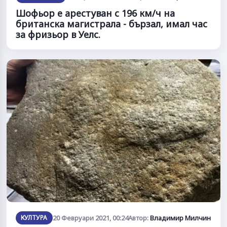
Шофьор е арестуван с 196 км/ч на
британска магистрала - бързал, имал час
за фризьор в Уелс.
КУЛТУРА
20 Февруари 2021, 00:24
Автор:
Владимир Милчин