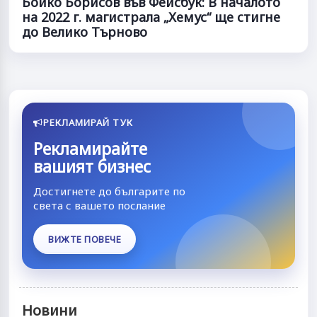
Бойко Борисов във Фейсбук: В началото
на 2022 г. магистрала „Хемус“ ще стигне
до Велико Търново
РЕКЛАМИРАЙ ТУК
Рекламирайте
вашият бизнес
Достигнете до българите по
света с вашето послание
ВИЖТЕ ПОВЕЧЕ
Новини