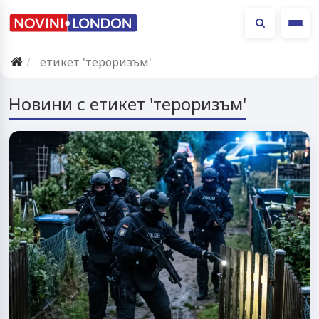
Ме
етикет 'тероризъм'
Новини с етикет 'тероризъм'