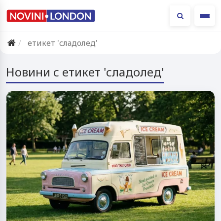
Ме
етикет 'сладолед'
Новини с етикет 'сладолед'