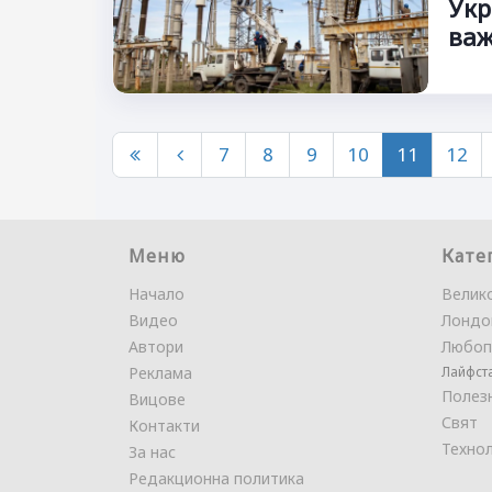
Укр
важ
7
8
9
10
11
12
Меню
Кате
Начало
Велик
Видео
Лондо
Автори
Любоп
Реклама
Лайфст
Полез
Вицове
Свят
Контакти
Техно
За нас
Редакционна политика