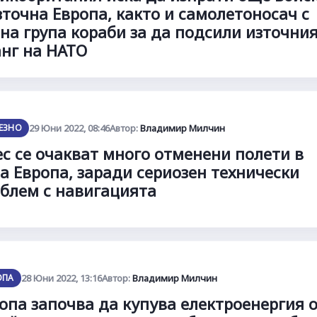
зточна Европа, както и самолетоносач с
на група кораби за да подсили източни
нг на НАТО
ЕЗНО
29 Юни 2022, 08:46
Автор:
Владимир Милчин
с се очакват много отменени полети в
а Европа, заради сериозен технически
блем с навигацията
ОПА
28 Юни 2022, 13:16
Автор:
Владимир Милчин
опа започва да купува електроенергия 