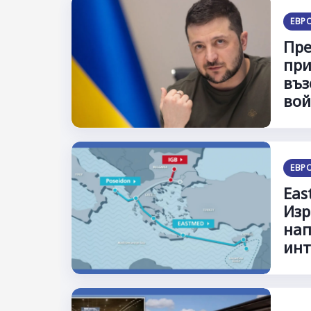
ЕВР
Пре
при
въз
вой
ЕВР
Eas
Изр
нап
инт