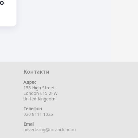
но
Контакти
Адрес
158 High Street
London E15 2FW
United Kingdom
Телефон
020 8111 1026
Email
advertising@novini.london