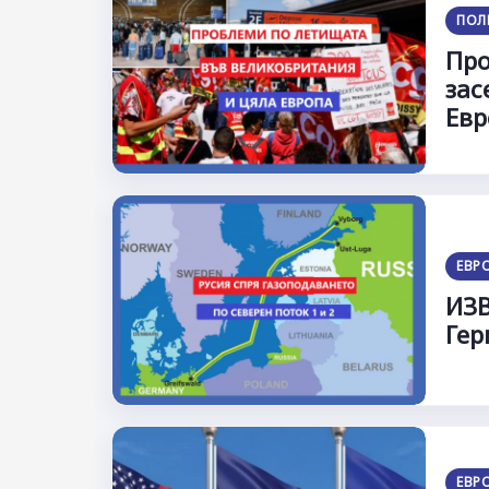
ПОЛ
Про
зас
Евр
ЕВР
ИЗВ
Гер
ЕВР