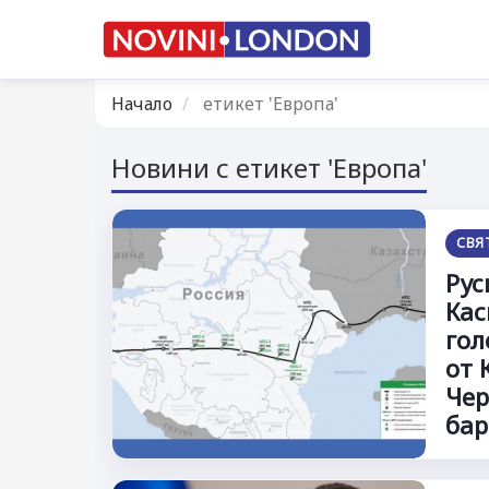
Начало
етикет 'Европа'
Новини с етикет 'Европа'
СВЯ
Рус
Кас
гол
от 
Чер
бар