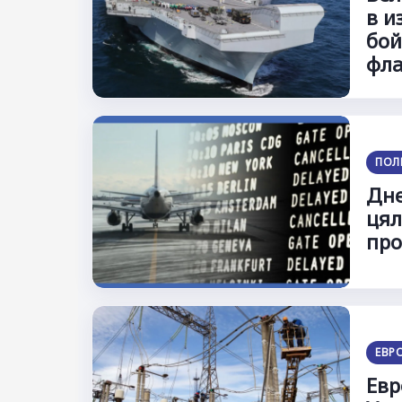
в и
бой
фла
ПОЛ
Дне
цял
про
ЕВР
Евр