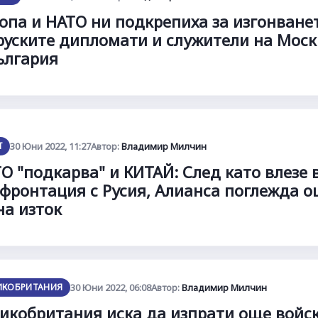
опа и НАТО ни подкрепиха за изгонване
руските дипломати и служители на Мос
ългария
Т
30 Юни 2022, 11:27
Автор:
Владимир Милчин
О "подкарва" и КИТАЙ: След като влезе 
фронтация с Русия, Алианса поглежда 
на изток
ИКОБРИТАНИЯ
30 Юни 2022, 06:08
Автор:
Владимир Милчин
икобритания иска да изпрати още войс