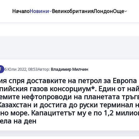
Начало
Новини
Великобритания
Лондон
Още
Т
6 Юли 2022, 08:53
Автор:
Владимир Милчин
ия спря доставките на петрол за Европа
пийския газов консорциум*. Един от най
емите нефтопроводи на планетата тръг
Казахстан и достига до руски терминал 
но море. Капацитетът му е по 1,2 милио
ела на ден