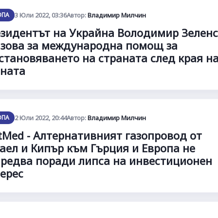
ОПА
3 Юли 2022, 03:36
Автор:
Владимир Милчин
зидентът на Украйна Володимир Зелен
зова за международна помощ за
становяването на страната след края н
ната
ОПА
2 Юли 2022, 20:44
Автор:
Владимир Милчин
tMed - Алтернативният газопровод от
аел и Кипър към Гърция и Европа не
редва поради липса на инвестиционен
ерес