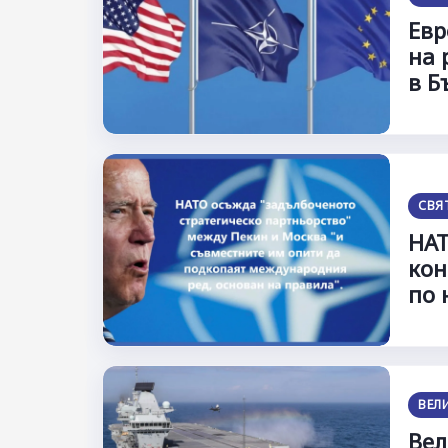
Евр
на 
в Б
СВЯ
НАТ
кон
по 
ВЕЛ
Вел