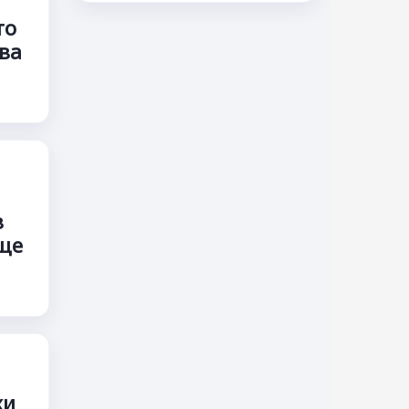
то
ква
в
още
ки