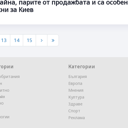
айна, парите от продажбата и са особе
ни за Киев
13
14
15
гории
Категории
обритания
България
н
Европа
итно
Мнения
айл
Култура
но
Здраве
Спорт
логии
Реклама