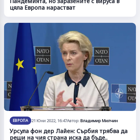
Пандемията, но заразените с вируса в
цяла Европа нарастват
ЕВРОПА
21 Юни 2022, 16:47
Автор:
Владимир Милчин
Урсула фон дер Лайен: Сърбия трябва да
реши на чия страна иска да бъде..