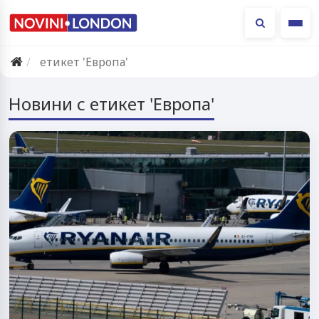
Ме
етикет 'Европа'
Новини с етикет 'Европа'