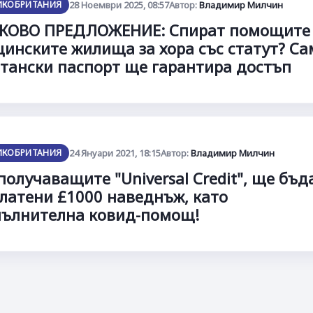
ИКОБРИТАНИЯ
28 Ноември 2025, 08:57
Автор:
Владимир Милчин
КОВО ПРЕДЛОЖЕНИЕ: Спират помощите
инските жилища за хора със статут? Са
тански паспорт ще гарантира достъп
ИКОБРИТАНИЯ
24 Януари 2021, 18:15
Автор:
Владимир Милчин
получаващите "Universal Credit", ще бъд
латени £1000 наведнъж, като
ълнителна ковид-помощ!