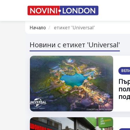
Начало
етикет 'Universal'
Новини с етикет 'Universal'
ВЕЛ
Пър
пол
по