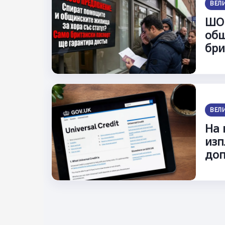
ВЕЛ
ШО
общ
бри
ВЕЛ
На 
изп
доп