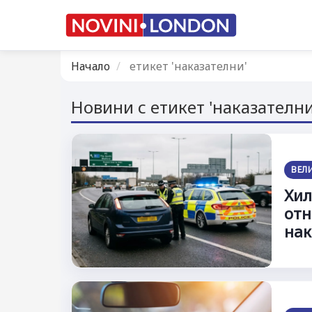
Начало
етикет 'наказателни'
Новини с етикет 'наказателни
ВЕЛ
Хил
отн
нак