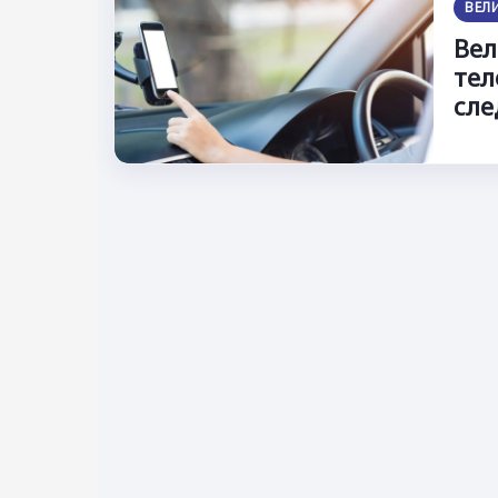
ВЕЛ
Вел
тел
сле