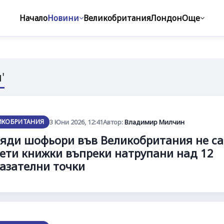
Начало
Новини
Великобритания
Лондон
Още
'
ИКОБРИТАНИЯ
3 Юни 2026, 12:41
Автор:
Владимир Милчин
яди шофьори във Великобритания не са
ети книжки въпреки натрупани над 12
азателни точки