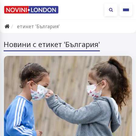
Ме
етикет 'България'
Новини с етикет 'България'