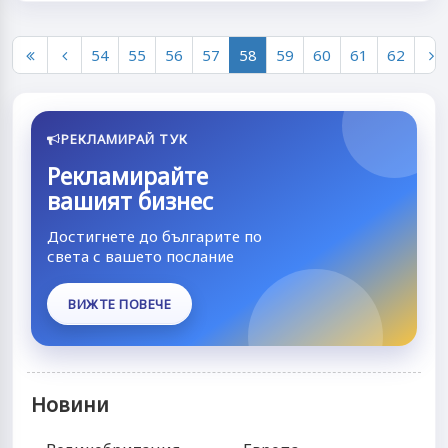
54
55
56
57
58
59
60
61
62
РЕКЛАМИРАЙ ТУК
Рекламирайте
вашият бизнес
Достигнете до българите по
света с вашето послание
ВИЖТЕ ПОВЕЧЕ
Новини