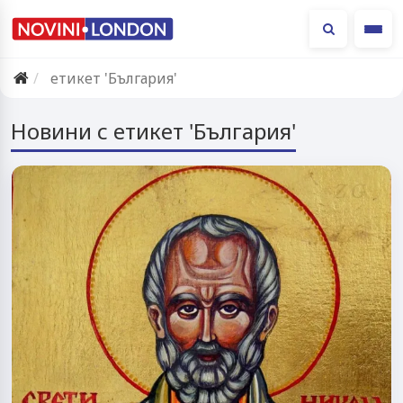
Ме
етикет 'България'
Новини с етикет 'България'