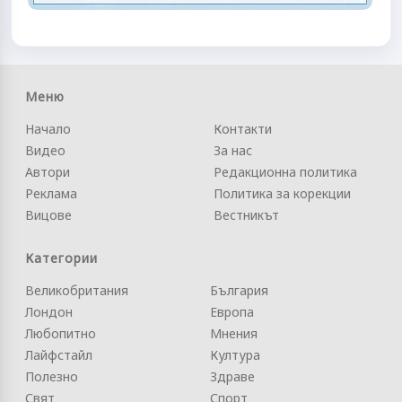
Меню
Начало
Контакти
Видео
За нас
Автори
Редакционна политика
Реклама
Политика за корекции
Вицове
Вестникът
Категории
Великобритания
България
Лондон
Европа
Любопитно
Мнения
Лайфстайл
Култура
Полезно
Здраве
Свят
Спорт