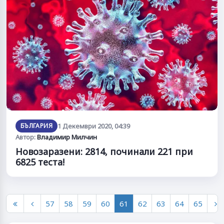
БЪЛГАРИЯ
1 Декември 2020, 04:39
Автор:
Владимир Милчин
Новозаразени: 2814, починали 221 при
6825 теста!
57
58
59
60
61
62
63
64
65