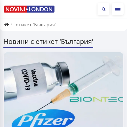
Ме
етикет 'България'
Новини с етикет 'България'