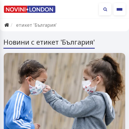
Ме
етикет 'България'
Новини с етикет 'България'