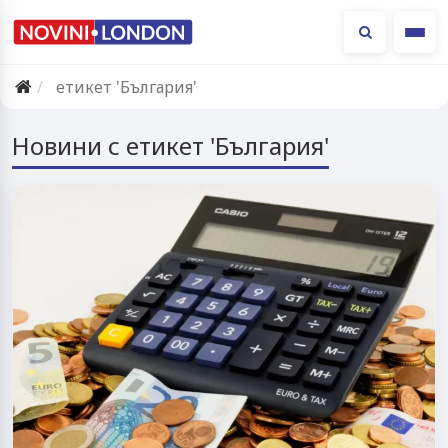
Ме
етикет 'България'
Новини с етикет 'България'