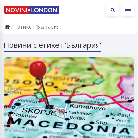
Ме
етикет 'България'
Новини с етикет 'България'