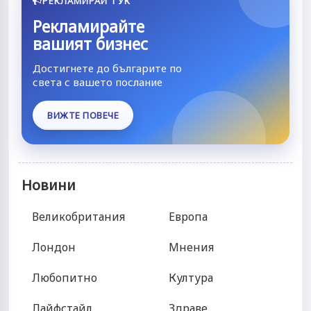
РЕКЛАМИРАЙ ТУК
Рекламирайте
вашият бизнес
Достигнете до българите по
света с вашето послание
ВИЖТЕ ПОВЕЧЕ
Новини
Великобритания
Европа
Лондон
Мнения
Любопитно
Култура
Лайфстайл
Здраве