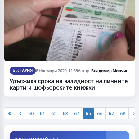
БЪЛГАРИЯ
6 Ноември 2020, 11:35
Автор:
Владимир Милчин
Удължиха срока на валидност на личните
карти и шофьорските книжки
60
61
62
63
64
65
66
67
68