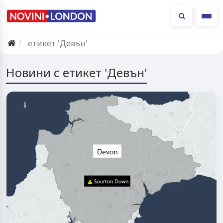
Ме
етикет 'Девън'
Новини с етикет 'Девън'