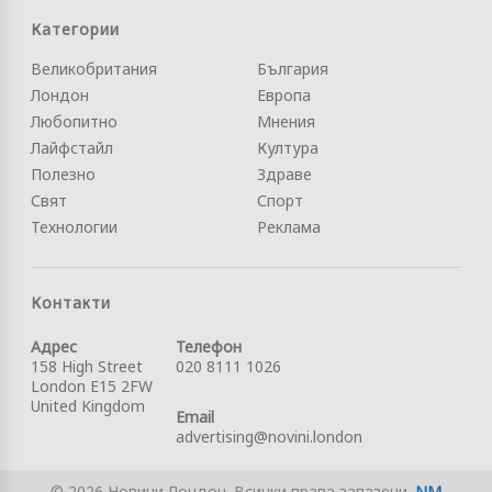
Категории
Великобритания
България
Лондон
Европа
Любопитно
Мнения
Лайфстайл
Култура
Полезно
Здраве
Свят
Спорт
Технологии
Реклама
Контакти
Адрес
Телефон
158 High Street
020 8111 1026
London E15 2FW
United Kingdom
Email
advertising@novini.london
© 2026 Новини Лондон. Всички права запазени.
NM