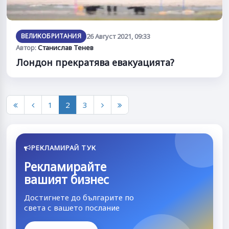
ВЕЛИКОБРИТАНИЯ
26 Август 2021, 09:33
Автор:
Станислав Тенев
Лондон прекратява евакуацията?
1
2
3
РЕКЛАМИРАЙ ТУК
Рекламирайте
вашият бизнес
Достигнете до българите по
света с вашето послание