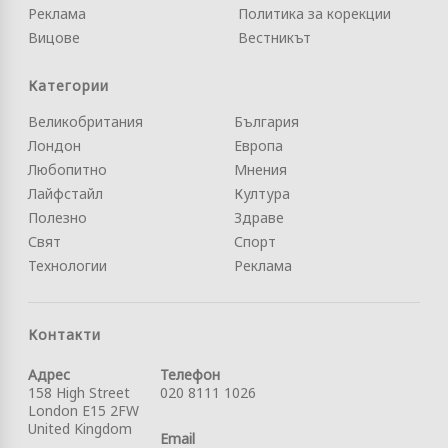
Реклама
Политика за корекции
Вицове
Вестникът
Категории
Великобритания
България
Лондон
Европа
Любопитно
Мнения
Лайфстайл
Култура
Полезно
Здраве
Свят
Спорт
Технологии
Реклама
Контакти
Адрес
Телефон
158 High Street
020 8111 1026
London E15 2FW
United Kingdom
Email