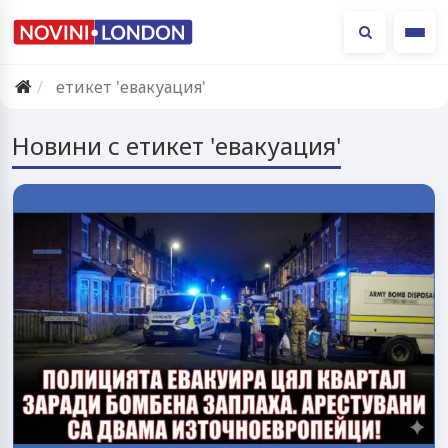
Ме
етикет 'евакуация'
Новини с етикет 'евакуация'