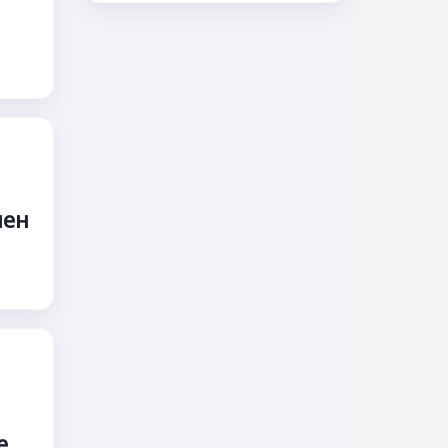
нен
е