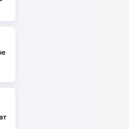
че
ат