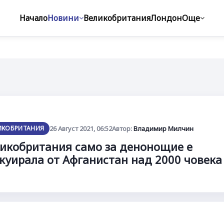
Начало
Новини
Великобритания
Лондон
Още
ИКОБРИТАНИЯ
26 Август 2021, 06:52
Автор:
Владимир Милчин
икобритания само за денонощие е
куирала от Афганистан над 2000 човека