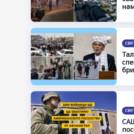
нам
СВЯ
Тал
спе
бри
СВЯ
САЩ
пос