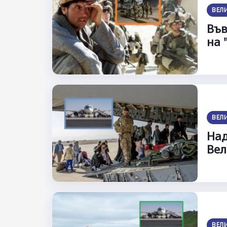
ВЕЛ
Във
на 
ВЕЛ
Над
Вел
ВЕЛ