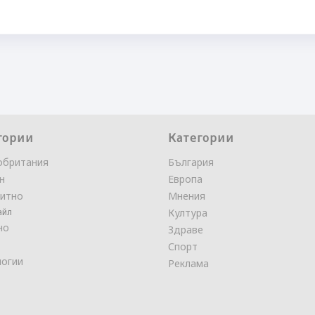
гории
Категории
обритания
България
н
Европа
итно
Мнения
айл
Култура
но
Здраве
Спорт
логии
Реклама