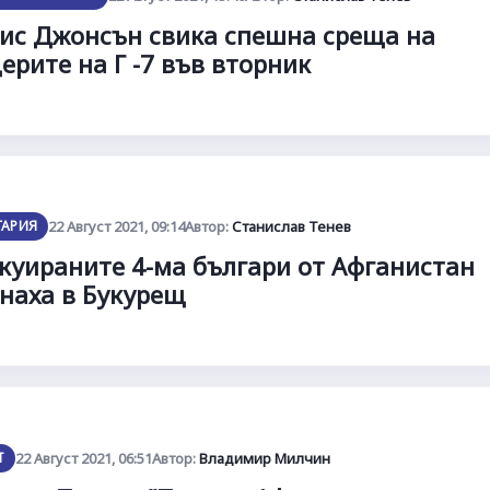
ис Джонсън свика спешна среща на
ерите на Г -7 във вторник
ГАРИЯ
22 Август 2021, 09:14
Автор:
Станислав Тенев
куираните 4-ма българи от Афганистан
наха в Букурещ
Т
22 Август 2021, 06:51
Автор:
Владимир Милчин