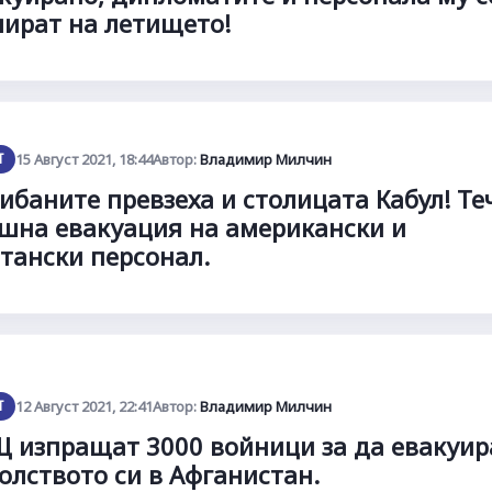
ират на летището!
Т
15 Август 2021, 18:44
Автор:
Владимир Милчин
ибаните превзеха и столицата Кабул! Те
шна евакуация на американски и
тански персонал.
Т
12 Август 2021, 22:41
Автор:
Владимир Милчин
 изпращат 3000 войници за да евакуир
олството си в Афганистан.