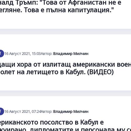
алд Тръмп: "Това от Афганистан не е
егляне. Това е пълна капитулация."
Т
16 Август 2021, 15:03
Автор:
Владимир Милчин
ащи хора от излитащ американски вое
олет на летището в Кабул. (ВИДЕО)
Т
16 Август 2021, 07:24
Автор:
Владимир Милчин
риканското посолство в Кабул е
куирано, дипломатите и персонала му с