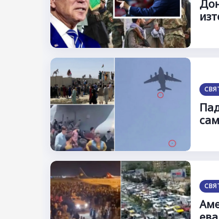
Дон
изт
СВЯ
Пад
сам
СВЯ
Аме
ева