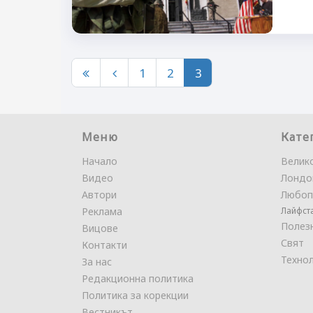
1
2
3
Меню
Кате
Начало
Велик
Видео
Лондо
Автори
Любоп
Реклама
Лайфст
Полез
Вицове
Свят
Контакти
Техно
За нас
Редакционна политика
Политика за корекции
Вестникът