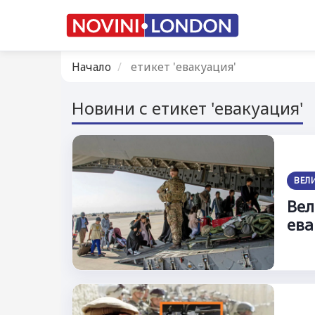
Начало
етикет 'евакуация'
Новини с етикет 'евакуация'
ВЕЛ
Вел
ева