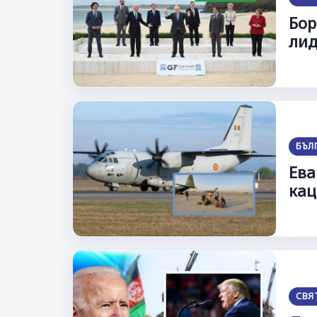
Бор
лид
БЪЛ
Ева
кац
СВЯ