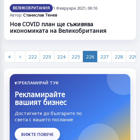
ВЕЛИКОБРИТАНИЯ
1 Февруари 2021, 06:16
Автор:
Станислав Тенев
Нов COVID план ще съживява
икономиката на Великобритания
222
223
224
225
226
227
228
229
РЕКЛАМИРАЙ ТУК
Рекламирайте
вашият бизнес
Достигнете до българите по
света с вашето послание
ВИЖТЕ ПОВЕЧЕ