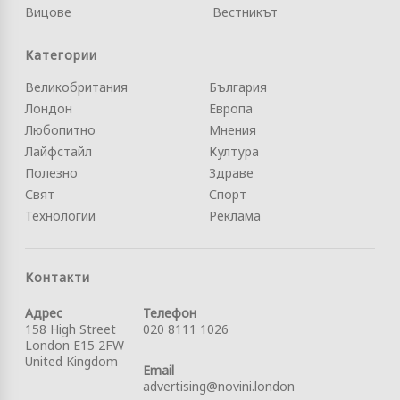
Вицове
Вестникът
Категории
Великобритания
България
Лондон
Европа
Любопитно
Мнения
Лайфстайл
Култура
Полезно
Здраве
Свят
Спорт
Технологии
Реклама
Контакти
Адрес
Телефон
158 High Street
020 8111 1026
London E15 2FW
United Kingdom
Email
advertising@novini.london