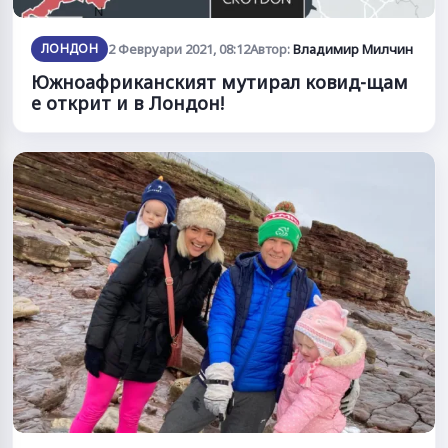
ЛОНДОН
2 Февруари 2021, 08:12
Автор:
Владимир Милчин
Южноафриканският мутирал ковид-щам
е открит и в Лондон!