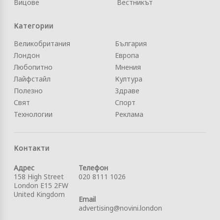
Вицове
Вестникът
Категории
Великобритания
България
Лондон
Европа
Любопитно
Мнения
Лайфстайл
Култура
Полезно
Здраве
Свят
Спорт
Технологии
Реклама
Контакти
Адрес
Телефон
158 High Street
020 8111 1026
London E15 2FW
United Kingdom
Email
advertising@novini.london