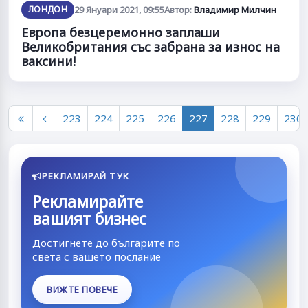
ЛОНДОН
29 Януари 2021, 09:55
Автор:
Владимир Милчин
Европа безцеремонно заплаши
Великобритания със забрана за износ на
ваксини!
223
224
225
226
227
228
229
230
РЕКЛАМИРАЙ ТУК
Рекламирайте
вашият бизнес
Достигнете до българите по
света с вашето послание
ВИЖТЕ ПОВЕЧЕ