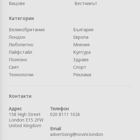
Вицове
Вестникът
Категории
Великобритания
България
Лондон
Европа
Любопитно
Мнения
Лайфстайл
Култура
Полезно
Здраве
Свят
Спорт
Технологии
Реклама
Контакти
Адрес
Телефон
158 High Street
020 8111 1026
London E15 2FW
United Kingdom
Email
advertising@novini.london