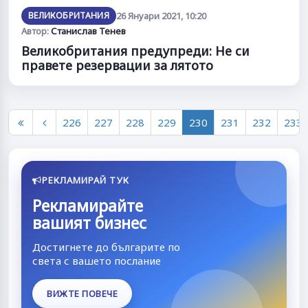
ВЕЛИКОБРИТАНИЯ
26 Януари 2021, 10:20
Автор:
Станислав Тенев
Великобритания предупреди: Не си
правете резервации за лятото
226
227
228
229
230
231
232
233
РЕКЛАМИРАЙ ТУК
Рекламирайте
вашият бизнес
Достигнете до българите по
света с вашето послание
ВИЖТЕ ПОВЕЧЕ