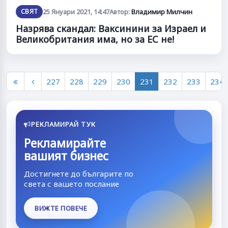
СВЯТ
25 Януари 2021, 14:47
Автор:
Владимир Милчин
Назрява скандал: Ваксинини за Израел и
Великобритания има, но за ЕС не!
227
228
229
230
231
232
233
234
РЕКЛАМИРАЙ ТУК
Рекламирайте
вашият бизнес
Достигнете до българите по
света с вашето послание
ВИЖТЕ ПОВЕЧЕ