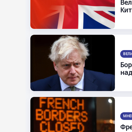
Вел
Ки
ВЕЛ
Бор
над
МНЕ
Фре