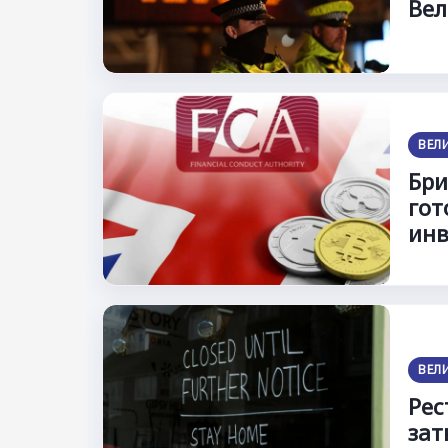
Вел
ВЕЛ
Бри
гот
инв
ВЕЛ
Рес
зат