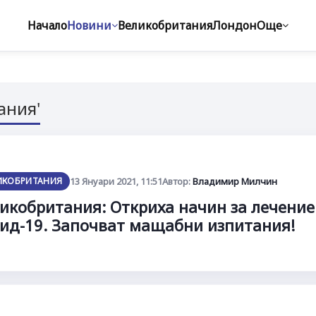
Начало
Новини
Великобритания
Лондон
Още
ания'
ИКОБРИТАНИЯ
13 Януари 2021, 11:51
Автор:
Владимир Милчин
икобритания: Откриха начин за лечение
ид-19. Започват мащабни изпитания!