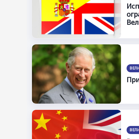
Исп
огр
Вел
ВЕЛ
При
ВЕЛ