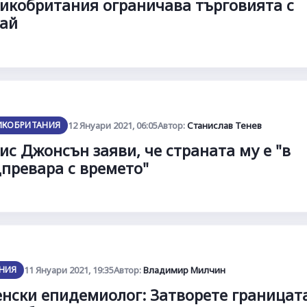
икобритания ограничава търговията с
тай
ИКОБРИТАНИЯ
12 Януари 2021, 06:05
Автор:
Станислав Тенев
ис Джонсън заяви, че страната му е "в
превара с времето"
НИЯ
11 Януари 2021, 19:35
Автор:
Владимир Милчин
нски епидемиолог: Затворете границата