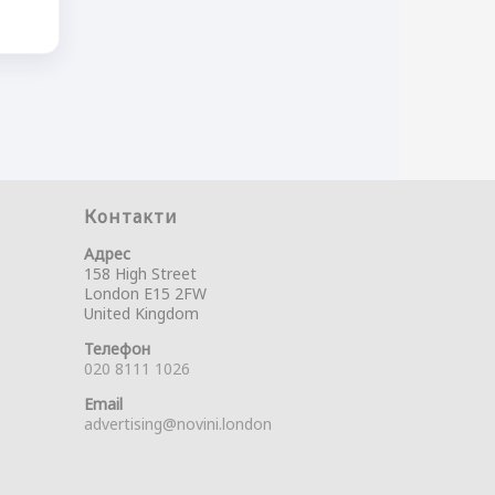
Контакти
Адрес
158 High Street
London E15 2FW
United Kingdom
Телефон
020 8111 1026
Email
advertising@novini.london