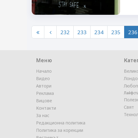
232
233
234
235
236
Меню
Кате
Начало
Велик
Видео
Лондо
Автори
Любоп
Реклама
Лайфст
Полез
Вицове
Свят
Контакти
Техно
За нас
Редакционна политика
Политика за корекции
Вестникът