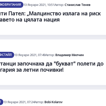
ИКОБРИТАНИЯ
13 Януари 2021, 10:51
Автор:
Станислав Тенев
ти Пaтeл: „Мaлцинcтвo излaгa нa риcк
aвeтo нa цялaтa нaция
ФСТАЙЛ
13 Януари 2021, 07:49
Автор:
Владимир Милчин
танци започнаха да "букват" полети до
гария за летни почивки!
Т
13 Януари 2021, 07:24
Автор:
Bobi Kolarov