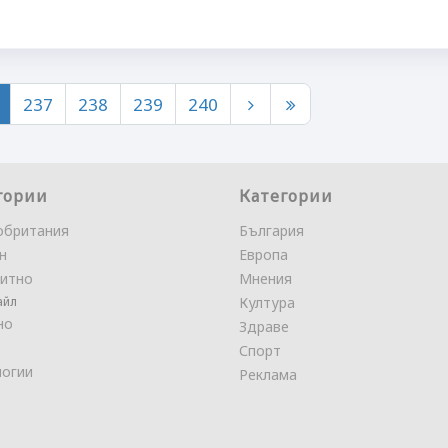
237
238
239
240
гории
Категории
обритания
България
н
Европа
итно
Мнения
айл
Култура
но
Здраве
Спорт
логии
Реклама