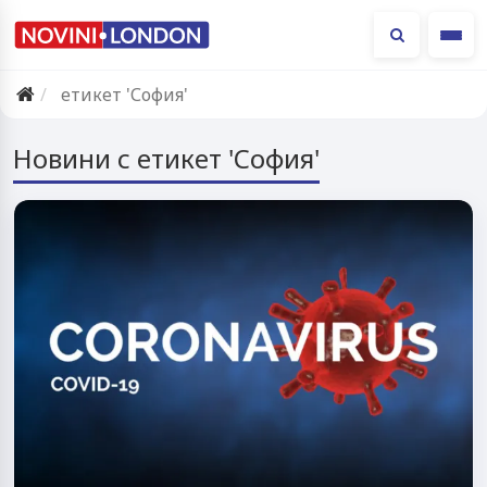
Ме
етикет 'София'
Новини с етикет 'София'