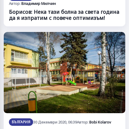
Автор:
Владимир Милчин
Борисов: Нека тази болна за света година
да я изпратим с повече оптимизъм!
БЪЛГАРИЯ
30 Декември 2020, 06:39
Автор:
Bobi Kolarov