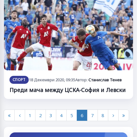
СПОРТ
18 Декември 2020, 09:35
Автор:
Станислав Тенев
Преди мача между ЦСКА-София и Левски
1
2
3
4
5
6
7
8