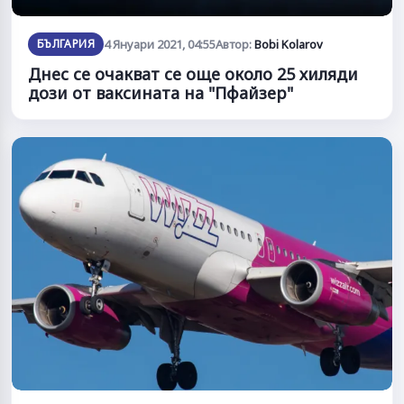
БЪЛГАРИЯ
4 Януари 2021, 04:55
Автор:
Bobi Kolarov
Днес се очакват се още около 25 хиляди
дози от ваксината на "Пфайзер"