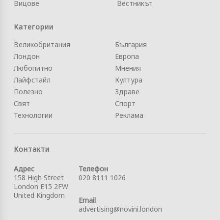
Вицове
Вестникът
Категории
Великобритания
България
Лондон
Европа
Любопитно
Мнения
Лайфстайл
Култура
Полезно
Здраве
Свят
Спорт
Технологии
Реклама
Контакти
Адрес
Телефон
158 High Street
020 8111 1026
London E15 2FW
United Kingdom
Email
advertising@novini.london