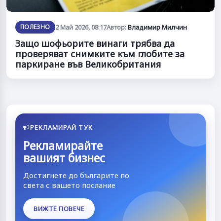
ПОЛЕЗНО
2 Май 2026, 08:17
Автор:
Владимир Милчин
Защо шофьорите винаги трябва да
проверяват снимките към глобите за
паркиране във Великобритания
РЕКЛАМИРАЙ ТУК
Рекламирайте
вашият бизнес
Достигнете до българите по
света с вашето послание
ВИЖТЕ ПОВЕЧЕ