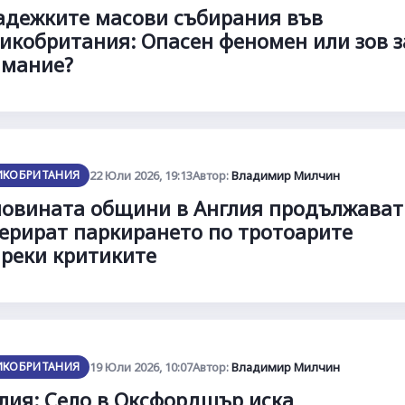
дежките масови събирания във
икобритания: Опасен феномен или зов з
имание?
ИКОБРИТАНИЯ
22 Юли 2026, 19:13
Автор:
Владимир Милчин
овината общини в Англия продължават
ерират паркирането по тротоарите
реки критиките
ИКОБРИТАНИЯ
19 Юли 2026, 10:07
Автор:
Владимир Милчин
лия: Село в Оксфордшър иска