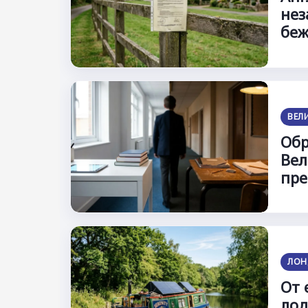
нез
беж
ВЕЛ
Обр
Вел
пре
ЛОН
От 
лод