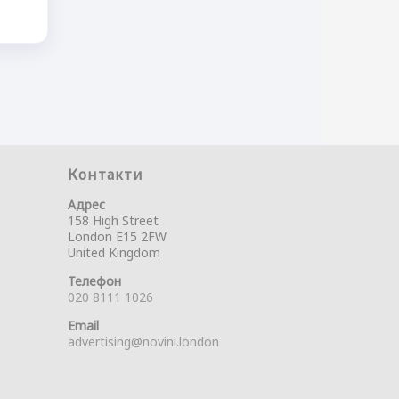
Контакти
Адрес
158 High Street
London E15 2FW
United Kingdom
Телефон
020 8111 1026
Email
advertising@novini.london