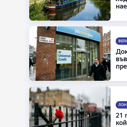
нае
ВЕЛ
Док
във
пре
ЛОН
21 
кой