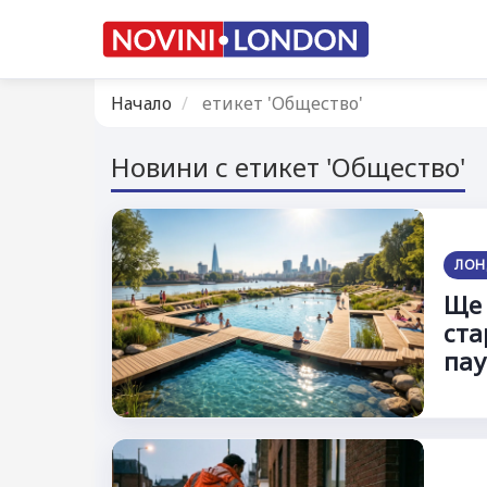
Начало
етикет 'Общество'
Новини с етикет 'Общество'
ЛОН
Ще 
ста
па