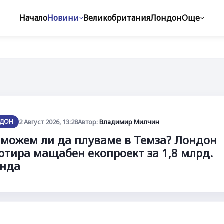
Начало
Новини
Великобритания
Лондон
Още
ДОН
2 Август 2026, 13:28
Автор:
Владимир Милчин
можем ли да плуваме в Темза? Лондон
ртира мащабен екопроект за 1,8 млрд.
унда