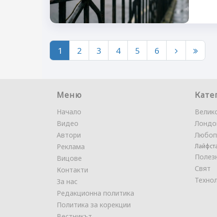
1
2
3
4
5
6
Меню
Кате
Начало
Велик
Видео
Лондо
Автори
Любоп
Реклама
Лайфст
Полез
Вицове
Свят
Контакти
Техно
За нас
Редакционна политика
Политика за корекции
Вестникът