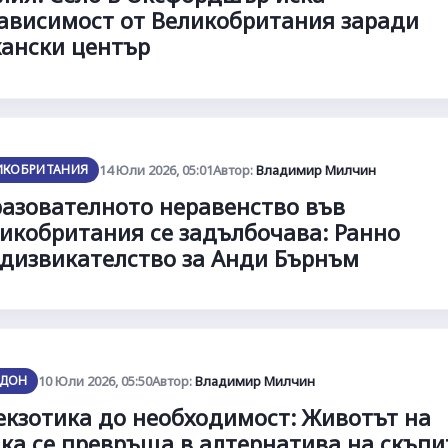
ависимост от Великобритания заради
ански център
ИКОБРИТАНИЯ
14 Юли 2026, 05:01
Автор:
Владимир Милчин
азователното неравенство във
икобритания се задълбочава: Ранно
дизвикателство за Анди Бърнъм
ДОН
10 Юли 2026, 05:50
Автор:
Владимир Милчин
екзотика до необходимост: Животът на
ка се превръща в алтернатива на скъпи