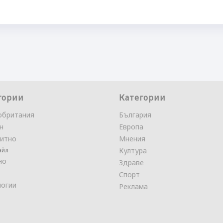
гории
Категории
обритания
България
н
Европа
итно
Мнения
айл
Култура
но
Здраве
Спорт
логии
Реклама