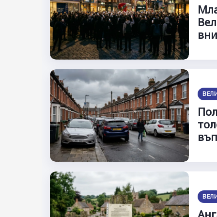
Мла
Вел
вн
ВЕЛ
Пол
тол
въп
ВЕЛ
Анг