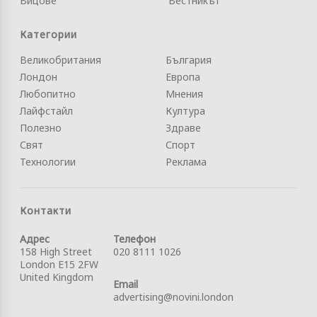
Вицове
Вестникът
Категории
Великобритания
България
Лондон
Европа
Любопитно
Мнения
Лайфстайл
Култура
Полезно
Здраве
Свят
Спорт
Технологии
Реклама
Контакти
Адрес
Телефон
158 High Street
020 8111 1026
London E15 2FW
United Kingdom
Email
advertising@novini.london