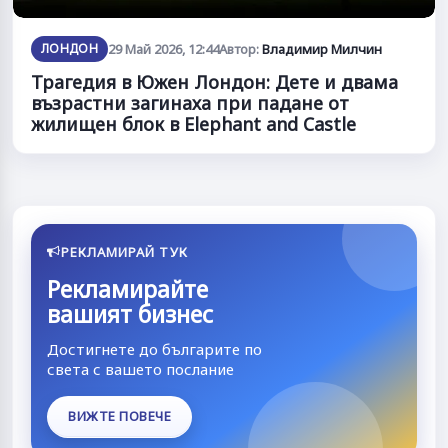
ЛОНДОН
29 Май 2026, 12:44
Автор:
Владимир Милчин
Трагедия в Южен Лондон: Дете и двама
възрастни загинаха при падане от
жилищен блок в Elephant and Castle
РЕКЛАМИРАЙ ТУК
Рекламирайте
вашият бизнес
Достигнете до българите по
света с вашето послание
ВИЖТЕ ПОВЕЧЕ