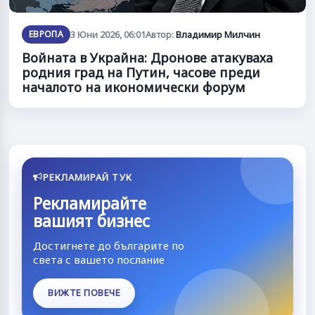
ЕВРОПА
3 Юни 2026, 06:01
Автор:
Владимир Милчин
Войната в Украйна: Дронове атакуваха
родния град на Путин, часове преди
началото на икономически форум
РЕКЛАМИРАЙ ТУК
Рекламирайте
вашият бизнес
Достигнете до българите по
света с вашето послание
ВИЖТЕ ПОВЕЧЕ