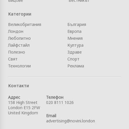
Вицове
Вестникът
Категории
Великобритания
България
Лондон
Европа
Любопитно
Мнения
Лайфстайл
Култура
Полезно
Здраве
Свят
Спорт
Технологии
Реклама
Контакти
Адрес
Телефон
158 High Street
020 8111 1026
London E15 2FW
United Kingdom
Email
advertising@novini.london